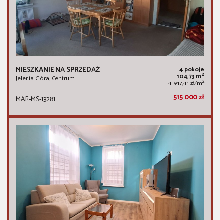
MIESZKANIE NA SPRZEDAŻ
4 pokoje
2
104,73 m
Jelenia Góra, Centrum
2
4 917,41 zł/m
515 000 zł
MAR-MS-13281