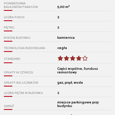
POWIERZCHNIA
5,00 m²
BALKONÓW/TARASÓW
3
LICZBA POKOI
2
PIĘTRO
kamienica
RODZAJ BUDYNKU
cegła
TECHNOLOGIA BUDOWLANA
STANDARD
Części wspólne, fundusz
remontowy
OPŁATY W CZYNSZU
gaz, prąd, woda
OPŁATY WG LICZNIKÓW
2
LICZBA PIĘTER W BUDYNKU
miejsce parkingowe przy
budynku
GARAŻ