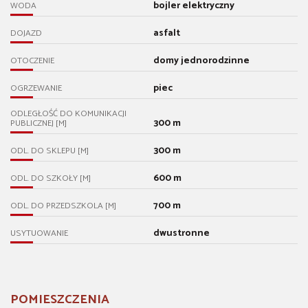
bojler elektryczny
WODA
asfalt
DOJAZD
domy jednorodzinne
OTOCZENIE
piec
OGRZEWANIE
ODLEGŁOŚĆ DO KOMUNIKACJI
300 m
PUBLICZNEJ [M]
300 m
ODL. DO SKLEPU [M]
600 m
ODL. DO SZKOŁY [M]
700 m
ODL. DO PRZEDSZKOLA [M]
dwustronne
USYTUOWANIE
POMIESZCZENIA