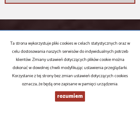
KONTAKT DO AGENTA - LESZEK ŚRODECKI
Ta strona wykorzystuje pliki cookies w celach statystycznych oraz w
celu dostosowania naszych serwisów do indywidualnych potrzeb
klientów. Zmiany ustawień dotyczących plików cookie można
IMIĘ
dokonać w dowolnej chwili modyfikując ustawienia przeglądarki.
Korzystanie z tej strony bez zmian ustawień dotyczących cookies
oznacza, że będą one zapisane w pamięci urządzenia.
E-MAIL
rozumiem
TELEFON KOMÓRKOWY
KOD ZABEZPIECZAJĄCY