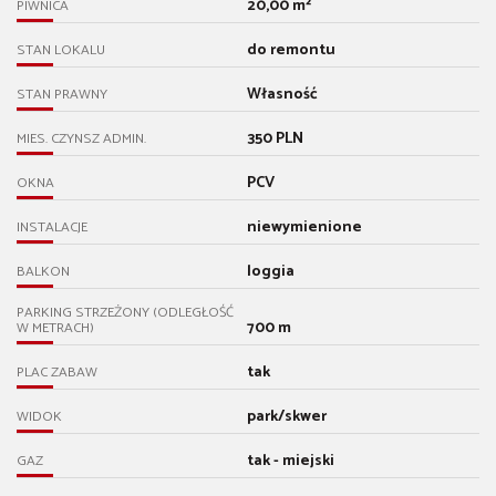
20,00 m²
PIWNICA
do remontu
STAN LOKALU
Własność
STAN PRAWNY
350 PLN
MIES. CZYNSZ ADMIN.
PCV
OKNA
niewymienione
INSTALACJE
loggia
BALKON
PARKING STRZEŻONY (ODLEGŁOŚĆ
700 m
W METRACH)
tak
PLAC ZABAW
park/skwer
WIDOK
tak - miejski
GAZ