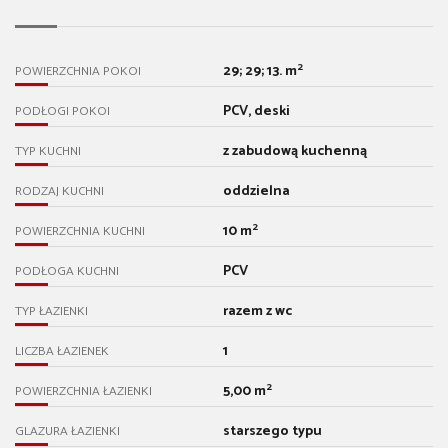
2
29; 29; 13. m
POWIERZCHNIA POKOI
PCV, deski
PODŁOGI POKOI
z zabudową kuchenną
TYP KUCHNI
oddzielna
RODZAJ KUCHNI
2
10 m
POWIERZCHNIA KUCHNI
PCV
PODŁOGA KUCHNI
razem z wc
TYP ŁAZIENKI
1
LICZBA ŁAZIENEK
2
5,00 m
POWIERZCHNIA ŁAZIENKI
starszego typu
GLAZURA ŁAZIENKI