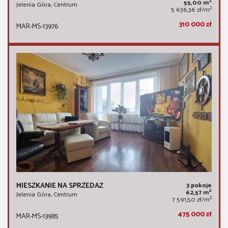
2
55,00 m
Jelenia Góra, Centrum
2
5 636,36 zł/m
310 000 zł
MAR-MS-13976
MIESZKANIE NA SPRZEDAŻ
3 pokoje
2
62,57 m
Jelenia Góra, Centrum
2
7 591,50 zł/m
475 000 zł
MAR-MS-13985