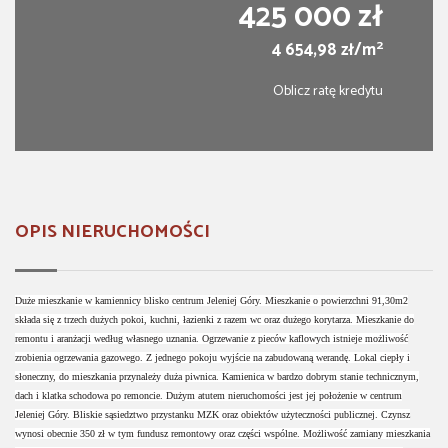
425 000 zł
2
4 654,98 zł/m
Oblicz ratę kredytu
OPIS NIERUCHOMOŚCI
Duże mieszkanie w kamiennicy blisko centrum Jeleniej Góry. Mieszkanie o powierzchni 91,30m2
składa się z trzech dużych pokoi, kuchni, łazienki z razem wc oraz dużego korytarza. Mieszkanie do
remontu i aranżacji według własnego uznania. Ogrzewanie z pieców kaflowych istnieje możliwość
zrobienia ogrzewania gazowego. Z jednego pokoju wyjście na zabudowaną werandę. Lokal ciepły i
słoneczny, do mieszkania przynależy duża piwnica. Kamienica w bardzo dobrym stanie technicznym,
dach i klatka schodowa po remoncie. Dużym atutem nieruchomości jest jej położenie w centrum
Jeleniej Góry. Bliskie sąsiedztwo przystanku MZK oraz obiektów użyteczności publicznej. Czynsz
wynosi obecnie 350 zł w tym fundusz remontowy oraz części wspólne. Możliwość zamiany mieszkania