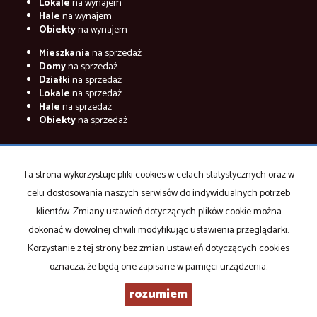
Lokale
na wynajem
Hale
na wynajem
Obiekty
na wynajem
Mieszkania
na sprzedaż
Domy
na sprzedaż
Działki
na sprzedaż
Lokale
na sprzedaż
Hale
na sprzedaż
Obiekty
na sprzedaż
Marles
2026
Program dla biur nieruchomości
Galactica Virgo
Ta strona wykorzystuje pliki cookies w celach statystycznych oraz w
celu dostosowania naszych serwisów do indywidualnych potrzeb
klientów. Zmiany ustawień dotyczących plików cookie można
dokonać w dowolnej chwili modyfikując ustawienia przeglądarki.
Korzystanie z tej strony bez zmian ustawień dotyczących cookies
oznacza, że będą one zapisane w pamięci urządzenia.
rozumiem