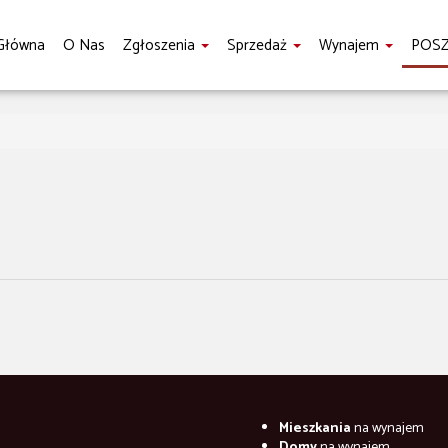
Główna
O Nas
Zgłoszenia
Sprzedaż
Wynajem
POS
Mieszkania
na wynajem
Domy
na wynajem