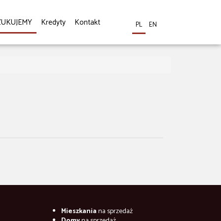
ZUKUJEMY
Kredyty
Kontakt
PL
EN
Mieszkania
na sprzedaż
Domy
na sprzedaż