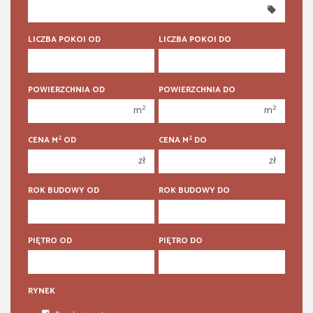
350 000 zł
350 000 zł
400 000 zł
400 000 zł
LICZBA POKOI OD
LICZBA POKOI DO
450 000 zł
450 000 zł
1 pokój
1 pokój
POWIERZCHNIA OD
POWIERZCHNIA DO
2 pokoje
2 pokoje
2
2
m
m
3 pokoje
3 pokoje
2
2
CENA M
OD
CENA M
DO
4 pokoje
4 pokoje
zł
zł
5 pokoi
5 pokoi
6 pokoi
6 pokoi
ROK BUDOWY OD
ROK BUDOWY DO
PIĘTRO OD
PIĘTRO DO
RYNEK