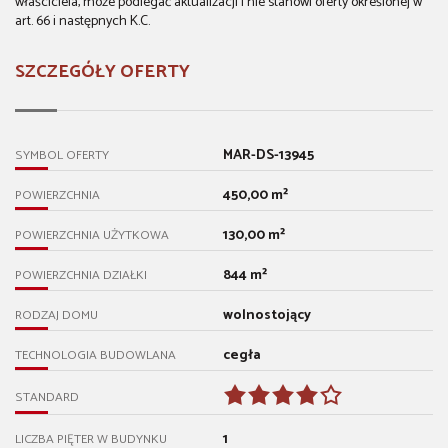
właściciela, może podlegać aktualizacji i nie stanowi oferty określonej w
art. 66 i następnych K.C.
SZCZEGÓŁY OFERTY
MAR-DS-13945
SYMBOL OFERTY
450,00 m²
POWIERZCHNIA
130,00 m²
POWIERZCHNIA UŻYTKOWA
844 m²
POWIERZCHNIA DZIAŁKI
wolnostojący
RODZAJ DOMU
cegła
TECHNOLOGIA BUDOWLANA
STANDARD
1
LICZBA PIĘTER W BUDYNKU