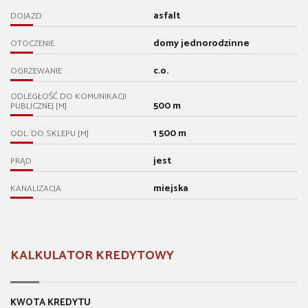
asfalt
DOJAZD
domy jednorodzinne
OTOCZENIE
c.o.
OGRZEWANIE
ODLEGŁOŚĆ DO KOMUNIKACJI
500 m
PUBLICZNEJ [M]
1 500 m
ODL. DO SKLEPU [M]
jest
PRĄD
miejska
KANALIZACJA
KALKULATOR KREDYTOWY
KWOTA KREDYTU