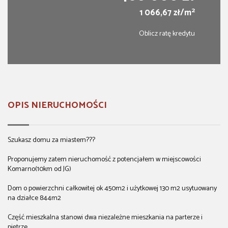
2
1 066,67 zł/m
Oblicz ratę kredytu
OPIS NIERUCHOMOŚCI
Szukasz domu za miastem???
Proponujemy zatem nieruchomość z potencjałem w miejscowości
Komarno(10km od JG)
Dom o powierzchni całkowitej ok 450m2 i użytkowej 130 m2 usytuowany
na działce 844m2
Część mieszkalna stanowi dwa niezależne mieszkania na parterze i
piętrze.