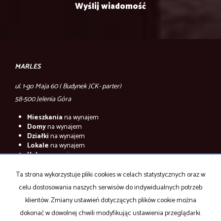
MARLES
ul. 1-go Maja 60 ( Budynek JCK- parter)
58-500 Jelenia Góra
Mieszkania
na wynajem
Domy
na wynajem
Działki
na wynajem
Lokale
na wynajem
Hale
na wynajem
Obiekty
na wynajem
Ta strona wykorzystuje pliki cookies w celach statystycznych oraz w
Mieszkania
na sprzedaż
celu dostosowania naszych serwisów do indywidualnych potrzeb
Domy
na sprzedaż
Działki
na sprzedaż
klientów. Zmiany ustawień dotyczących plików cookie można
Lokale
na sprzedaż
dokonać w dowolnej chwili modyfikując ustawienia przeglądarki.
Hale
na sprzedaż