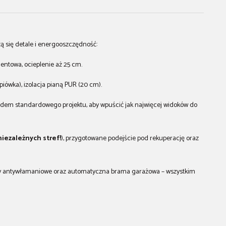
zą się detale i energooszczędność:
ntowa, ocieplenie aż 25 cm.
ówka), izolacja pianą PUR (20 cm).
dem standardowego projektu, aby wpuścić jak najwięcej widoków do
niezależnych stref!
), przygotowane podejście pod rekuperację oraz
ety antywłamaniowe oraz automatyczna brama garażowa – wszystkim