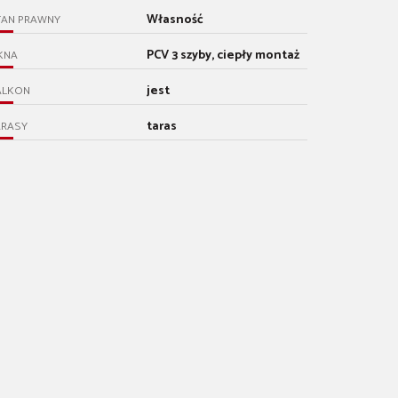
Własność
TAN PRAWNY
PCV 3 szyby, ciepły montaż
KNA
jest
ALKON
taras
ARASY