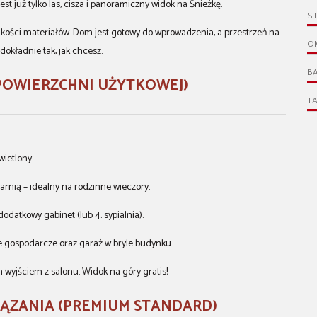
jest już tylko las, cisza i panoramiczny widok na Śnieżkę.
S
kości materiałów. Dom jest gotowy do wprowadzenia, a przestrzeń na
O
dokładnie tak, jak chcesz.
B
² POWIERZCHNI UŻYTKOWEJ)
T
wietlony.
rnią – idealny na rodzinne wieczory.
odatkowy gabinet (lub 4. sypialnia).
ie gospodarcze oraz garaż w bryle budynku.
wyjściem z salonu. Widok na góry gratis!
WIĄZANIA (PREMIUM STANDARD)