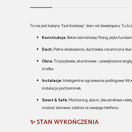
To nie jest kolejny "fast-foodowy" dom od dewelopera. Tu lic
Konstrukcja:
Beton komórkowy Ytong, płyta fundame
Dach:
Pełne deskowanie, dachówka ceramiczna (karpi
Okna:
Trzyszybowe, aluminiowe – powiększone wzglę
środka.
Instalacje:
Inteligentne ogrzewanie podłogowe (
17 
instalacja pod kominek.
Smart & Safe:
Monitoring, alarm, dwustrefowe rol
możesz sterować zdalnie ze swojego telefonu.
✨ STAN WYKOŃCZENIA