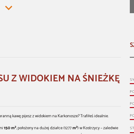
S
ASU Z WIDOKIEM NA ŚNIEŻKĘ
S
P
P
PO
poranną kawę pijesz z widokiem na Karkonosze? Trafiłeś idealnie.
hni
150 m²
, położony na dużej działce (1277
m²
) w Kostrzycy – zaledwie
S