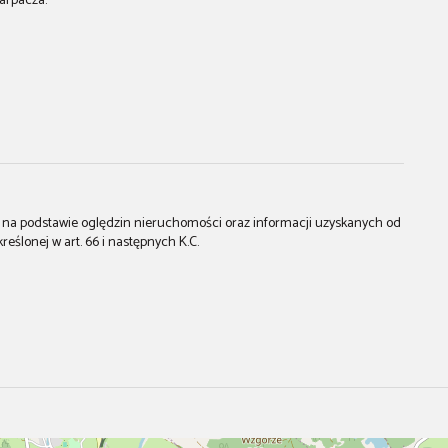
arpacza.
st na podstawie oględzin nieruchomości oraz informacji uzyskanych od
kreślonej w art. 66 i następnych K.C.