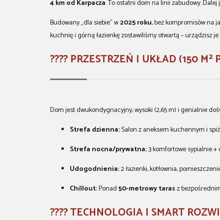
4 km od Karpacza
. To ostatni dom na linii zabudowy. Dalej 
Budowany „dla siebie” w
2025 roku
, bez kompromisów na ja
kuchnię i górną łazienkę zostawiliśmy otwartą – urządzisz je 
???? PRZESTRZEŃ I UKŁAD (150 M
Dom jest dwukondygnacyjny, wysoki (2,65 m) i genialnie doś
Strefa dzienna:
Salon z aneksem kuchennym i spiża
Strefa nocna/prywatna:
3 komfortowe sypialnie + d
Udogodnienia:
2 łazienki, kotłownia, pomieszczen
Chillout:
Ponad
50-metrowy taras
z bezpośrednim 
????️ TECHNOLOGIA I SMART ROZ