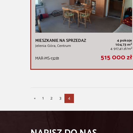
MIESZKANIE NA SPRZEDAŻ
4 pokoje
2
104,73 m
Jelenia Góra, Centrum
2
4 917,41 zł/m
515 000 zł
MAR-MS-13281
«
1
2
3
4