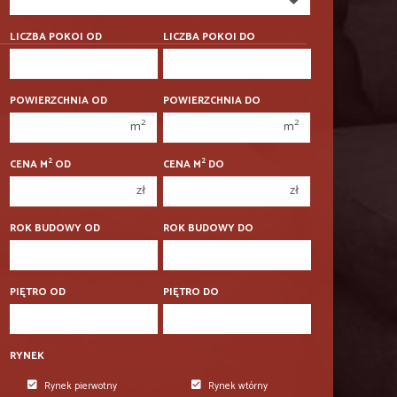
350 000 zł
350 000 zł
400 000 zł
400 000 zł
LICZBA POKOI OD
LICZBA POKOI DO
450 000 zł
450 000 zł
1 pokój
1 pokój
POWIERZCHNIA OD
POWIERZCHNIA DO
2 pokoje
2 pokoje
2
2
m
m
3 pokoje
3 pokoje
2
2
CENA M
OD
CENA M
DO
4 pokoje
4 pokoje
zł
zł
5 pokoi
5 pokoi
6 pokoi
6 pokoi
ROK BUDOWY OD
ROK BUDOWY DO
PIĘTRO OD
PIĘTRO DO
RYNEK
Rynek pierwotny
Rynek wtórny