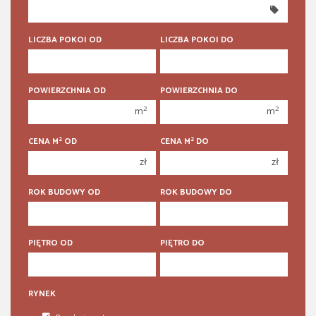
350 000 zł
350 000 zł
400 000 zł
400 000 zł
LICZBA POKOI OD
LICZBA POKOI DO
450 000 zł
450 000 zł
1 pokój
1 pokój
POWIERZCHNIA OD
POWIERZCHNIA DO
2 pokoje
2 pokoje
2
2
m
m
3 pokoje
3 pokoje
2
2
CENA M
OD
CENA M
DO
4 pokoje
4 pokoje
zł
zł
5 pokoi
5 pokoi
6 pokoi
6 pokoi
ROK BUDOWY OD
ROK BUDOWY DO
PIĘTRO OD
PIĘTRO DO
RYNEK